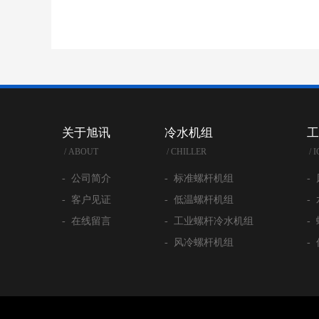
关于旭讯
冷水机组
工
/ ABOUT
/ CHILLER
/ 
- 公司简介
- 标准螺杆机组
-
- 客户见证
- 低温螺杆机组
-
- 在线留言
- 工业螺杆冷水机组
-
- 风冷螺杆机组
-