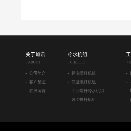
关于旭讯
冷水机组
工
/ ABOUT
/ CHILLER
/ 
- 公司简介
- 标准螺杆机组
-
- 客户见证
- 低温螺杆机组
-
- 在线留言
- 工业螺杆冷水机组
-
- 风冷螺杆机组
-